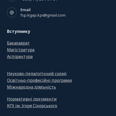
Email
fsp.kgap.kpi@gmail.com
Вступнику
Бакалаврат
Магістратура
Аспірантура
Науково-педагогічний склад
Освітньо-професійні програми
Міжнародна діяльність
Нормативні документи
КПІ ім. Ігоря Сікорського