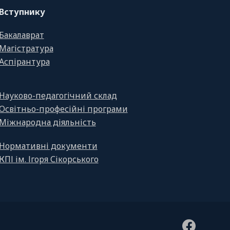
Вступнику
Бакалаврат
Магістратура
Аспірантура
Науково-педагогічний склад
Освітньо-професійні програми
Міжнародна діяльність
Нормативні документи
КПІ ім. Ігоря Сікорського