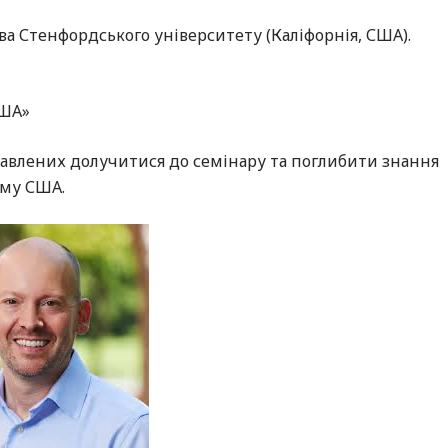
ава Стенфордського університету (Каліфорнія, США).
США»
ікавлених долучитися до семінару та поглибити знання
ему США.