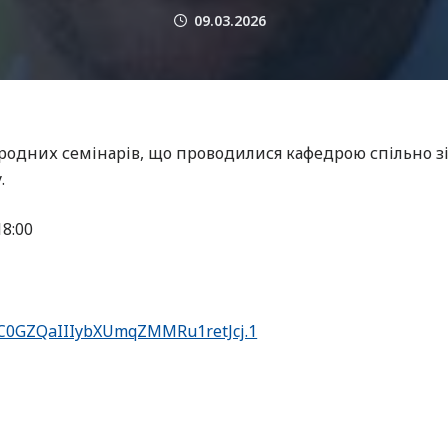
09.03.2026
родних семінарів, що проводилися кафедрою спільно з
.
18:00
jC0GZQaIIIybXUmqZMMRu1retJcj.1