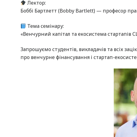
Лектор:
Боббі Бартлетт (Bobby Bartlett) — професор пр
Тема семінару:
«Венчурний капітал та екосистема стартапів 
Запрошуємо студентів, викладачів та всіх зац
про венчурне фінансування і стартап-екосист