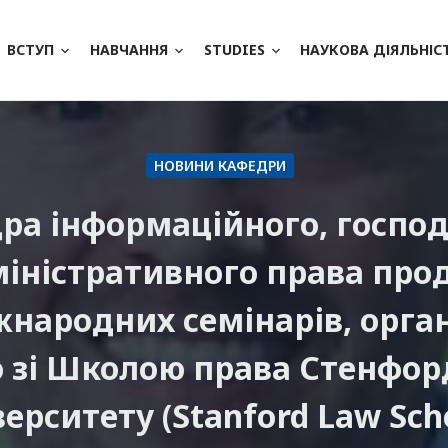
ВСТУП
НАВЧАННЯ
STUDIES
НАУКОВА ДІЯЛЬНІС
НОВИНИ КАФЕДРИ
ра інформаційного, господ
міністративного права про
жнародних семінарів, орга
о зі Школою права Стенфор
верситету (Stanford Law Scho