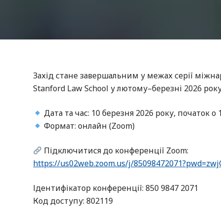
Захід стане завершальним у межах серії міжна
Stanford Law School у лютому–березні 2026 року
Дата та час: 10 березня 2026 року, початок о 
Формат: онлайн (Zoom)
Підключитися до конференції Zoom:
https://us02web.zoom.us/j/85098472071?pwd=zw
Ідентифікатор конференції: 850 9847 2071
Код доступу: 802119