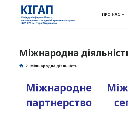
П
е
ПРО НАС
р
е
й
т
Міжнародна діяльніст
и
д
о
Міжнародна діяльність
в
м
Міжнародне
Між
і
с
партнерство
се
т
у