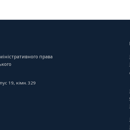
міністративного права
ського
пус 19, кiмн. 329