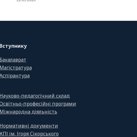
Вступнику
Бакалаврат
Магістратура
Аспірантура
Науково-педагогічний склад
Освітньо-професійні програми
Міжнародна діяльність
Нормативні документи
КПІ ім. Ігоря Сікорського