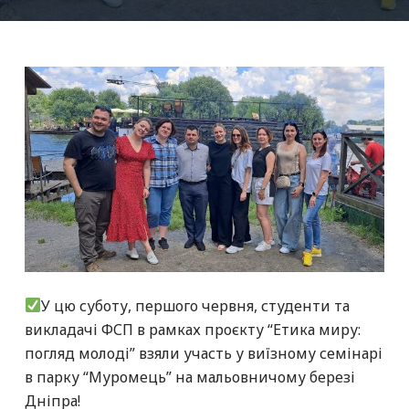
У цю суботу, першого червня, студенти та
викладачі ФСП в рамках проєкту “Етика миру:
погляд молоді” взяли участь у виїзному семінарі
в парку “Муромець” на мальовничому березі
Дніпра!