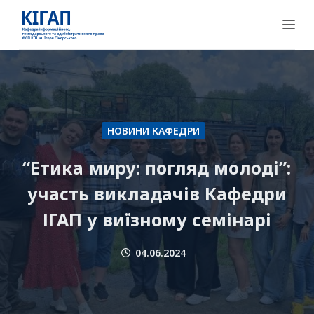
П
е
р
е
й
т
и
НОВИНИ КАФЕДРИ
д
о
“Етика миру: погляд молоді”:
в
участь викладачів Кафедри
м
ІГАП у виїзному семінарі
і
с
т
04.06.2024
у