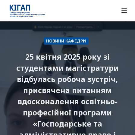
П
е
р
е
й
НОВИНИ КАФЕДРИ
т
и
25 квітня 2025 року зі
д
студентами магістратури
о
відбулась робоча зустріч,
в
м
присвячена питанням
і
вдосконалення освітньо-
с
т
професійної програми
у
«Господарське та
адміністративне право і