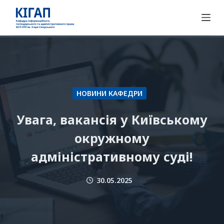
П
е
р
е
й
т
и
НОВИНИ КАФЕДРИ
д
о
Увага, вакансія у Київському
в
окружному
м
адміністративному суді!
і
с
т
30.05.2025
у