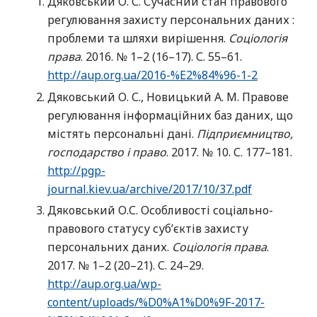
Дяковський О. С. Сучасний стан правового
регулювання захисту персональних даних :
проблеми та шляхи вирішення.
Соціологія
права
. 2016. № 1–2 (16–17). С. 55–61.
http://aup.org.ua/2016-%E2%84%96-1-2
Дяковський О. С., Новицький А. М. Правове
регулювання інформаційних баз даних, що
містять персональні дані.
Підприємництво,
господарство і право
. 2017. № 10. С. 177–181.
http://pgp-
journal.kiev.ua/archive/2017/10/37.pdf
Дяковський О.С. Особливості соціально-
правового статусу суб’єктів захисту
персональних даних.
Соціологія права
.
2017. № 1–2 (20–21). С. 24–29.
http://aup.org.ua/wp-
content/uploads/%D0%A1%D0%9F-2017-