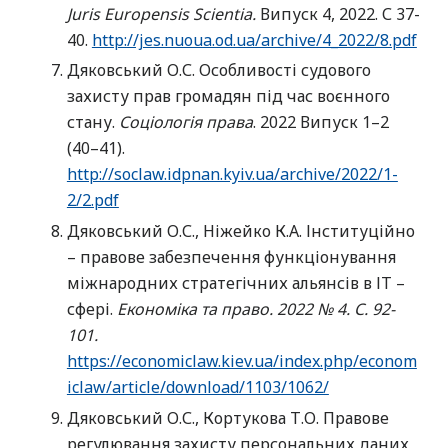
Juris Europensis Scientia
.
Випуск 4, 2022. С 37-
40.
http://jes.nuoua.od.ua/archive/4_2022/8.pdf
Дяковський О.С. Особливості судового
захисту прав громадян під час воєнного
стану.
Соціологія права
. 2022 Випуск 1–2
(40–41).
http://soclaw.idpnan.kyiv.ua/archive/2022/1-
2/2.pdf
Дяковський О.С., Ніжейко К.А. Інституційно
– правове забезпечення функціонування
міжнародних стратегічних альянсів в ІТ –
сфері.
Економіка та право. 2022 № 4. С. 92-
101.
https://economiclaw.kiev.ua/index.php/econom
iclaw/article/download/1103/1062/
Дяковський О.С., Кортукова Т.О. Правове
регулювання захисту персональних даних