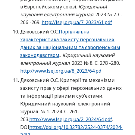
в Європейському союзі.
Юридичний
науковий електронний журнал
. 2023 № 7. С.
266 -269.
http://lsej.org.ua/7_2023/61.pdf
Дяковський О.С.
Порівняльна
характеристика захисту персональних
даних за національним та європейським
законодавством
..
Юридичний науковий
електронний журнал
. 2023 № 8. С. 278 -280.
http://www.lsej.org.ua/8_2023/64.pd
Дяковський О.С. Критерії та механізми
захисту прав у сфері персональних даних
та інформації різними суб’єктами.
Юридичний науковий електронний
журнал. № 1. 2024. С. 261-
263.
http://www.lsej.org.ua/2_2024/64.pdf
.
DOI
https://doi.org/10.32782/2524-0374/2024-
2/62