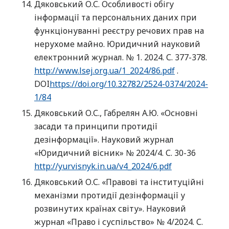
Дяковський О.С. Особливості обігу
інформації та персональних даних при
функціонуванні реєстру речових прав на
нерухоме майно. Юридичний науковий
електронний журнал. № 1. 2024. С. 377-378.
http://www.lsej.org.ua/1_2024/86.pdf
.
DOI
https://doi.org/10.32782/2524-0374/2024-
1/84
Дяковський О.С., Габрелян А.Ю. «Основні
засади та принципи протидії
дезінформації». Науковий журнал
«Юридичний вісник» № 2024/4. С. 30-36
http://yurvisnyk.in.ua/v4_2024/6.pdf
Дяковський О.С. «Правові та інституційні
механізми протидії дезінформації у
розвинутих країнах світу». Науковий
журнал «Право і суспільство» № 4/2024. С.