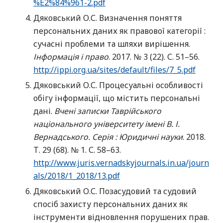
%E2%84%961-2.pdf
Дяковський О.С. Визначення поняття
персональних даних як правової категорії :
сучасні проблеми та шляхи вирішення.
Інформація і право
. 2017. № 3 (22). С. 51–56.
http://ippi.org.ua/sites/default/files/7_5.pdf
Дяковський О.С. Процесуальні особливості
обігу інформації, що містить персональні
дані.
Вчені записки Таврійського
національного університету імені В. І.
Вернадського. Серія : Юридичні науки
. 2018.
Т. 29 (68). № 1. С. 58–63.
http://www.juris.vernadskyjournals.in.ua/journ
als/2018/1_2018/13.pdf
Дяковський О.С. Позасудовий та судовий
спосіб захисту персональних даних як
інструменти відновлення порушених прав.