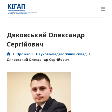
П
е
р
е
й
Дяковський Олександр
т
Сергійович
и
д
Про нас
Науково-педагогічний склад
о
Дяковський Олександр Сергійович
в
м
і
с
т
у