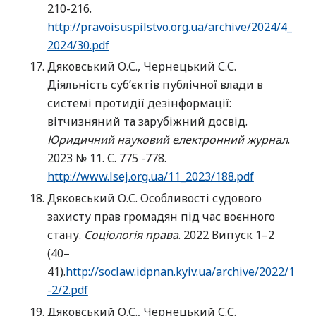
210-216.
http://pravoisuspilstvo.org.ua/archive/2024/4_
2024/30.pdf
Дяковський О.С., Чернецький С.С.
Діяльність суб’єктів публічної влади в
системі протидії дезінформації:
вітчизняний та зарубіжний досвід.
Юридичний науковий електронний журнал
.
2023 № 11. С. 775 -778.
http://www.lsej.org.ua/11_2023/188.pdf
Дяковський О.С. Особливості судового
захисту прав громадян під час воєнного
стану.
Соціологія права
. 2022 Випуск 1–2
(40–
41).
http://soclaw.idpnan.kyiv.ua/archive/2022/1
-2/2.pdf
Дяковський О.С., Чернецький С.С.