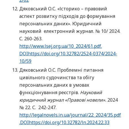
Дяковський О.С. «Історико – правовий
аспект розвитку підходів до формування
персональних даних». Юридичний
науковий електронний журнал. № 10/ 2024.
С. 260-263.
http://www.lsej.org.ua/10_2024/61.pdf.
DOI
https://doi.org/10.32782/2524-0374/2024-
10/59
Дяковський О.С. Проблемні питання
цивільного судочинства та обігу
персональних даних в умовах
функціонування реєстрів.
Науковий
юридичний журнал «Правові новели».
2024
№ 22. С. 242-247.
http://legalnovels.in.ua/journal/22_2024/35.pdf
.DOIhttps://doi.org/10.32782/ln.2024.22.33