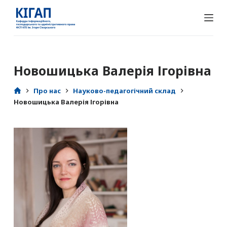
П
е
р
е
й
Новошицька Валерія Ігорівна
т
и
Про нас
Науково-педагогічний склад
Новошицька Валерія Ігорівна
д
о
в
м
і
с
т
у