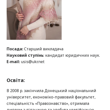
Посада:
Старший викладача
Науковий ступінь
: кандидат юридичних наук.
E-mail:
usis@ukr.net
Освіта
:
В 2008 р. закінчила Донецький національний
університет, економіко-правовий факультет,
спеціальність «Правознавство», отримала
диплом з відзнакою та здобула кваліфікацію