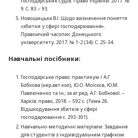
господарських судів. Право України. 2017. №
9. С. 83 – 93.
Новошицька В.І. Щодо визначення поняття
«збитки у сфері господарювання».
Правничий часопис Донецького
університету. 2017. № 1-2 (34). С. 25-34.
Навчальні посібники:
Господарське право: практикум / А.Г
Бобкова (кер.авт.кол), Ю.О. Моісєєв, Ю.М.
Павлюченко та ін.; за аг.ред. А.Г. Бобкової. –
Харків: право, 2018. – 592 с. (Тема 26.
Відшкодування збитків у сфері
господарювання с. 293-301).
Навчально-методичні матеріали: Завдання
для студентів з індивідуальним графіком