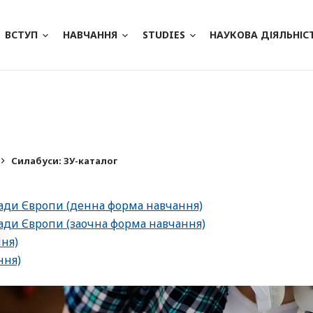
ВСТУП
НАВЧАННЯ
STUDIES
НАУКОВА ДІЯЛЬНІС
Силабуси: ЗУ-каталог
Ради Європи (денна форма навчання)
ади Європи (заочна форма навчання)
ння)
ння)