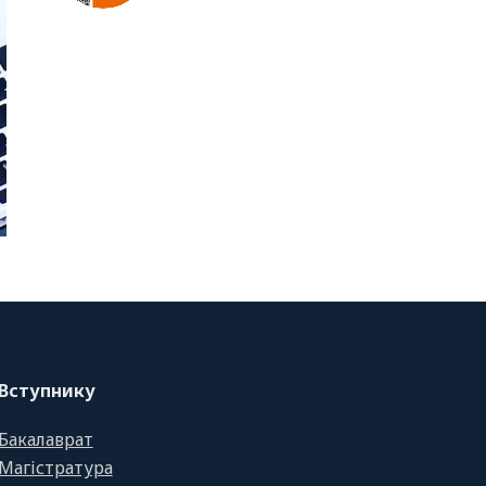
Вступнику
Бакалаврат
Магістратура