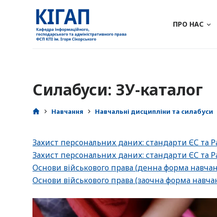
П
е
ПРО НАС
р
е
й
т
Силабуси: ЗУ-каталог
и
д
о
Навчання
Навчальні дисципліни та силабуси
в
м
Захист персональних даних: стандарти ЄС та 
і
Захист персональних даних: стандарти ЄС та Р
с
Основи військового права (денна форма навча
т
Основи військового права (заочна форма навча
у