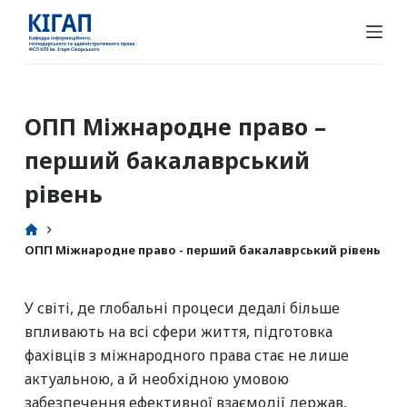
П
е
р
е
й
ОПП Міжнародне право –
т
перший бакалаврський
и
д
рівень
о
в
ОПП Міжнародне право - перший бакалаврський рівень
м
і
с
У світі, де глобальні процеси дедалі більше
т
впливають на всі сфери життя, підготовка
у
фахівців з міжнародного права стає не лише
актуальною, а й необхідною умовою
забезпечення ефективної взаємодії держав,