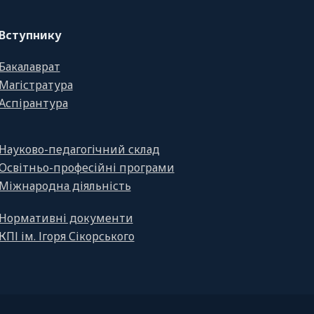
Вступнику
Бакалаврат
Магістратура
Аспірантура
Науково-педагогічний склад
Освітньо-професійні програми
Міжнародна діяльність
Нормативні документи
КПІ ім. Ігоря Сікорського