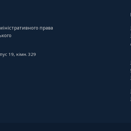
міністративного права
ського
пус 19, кiмн. 329