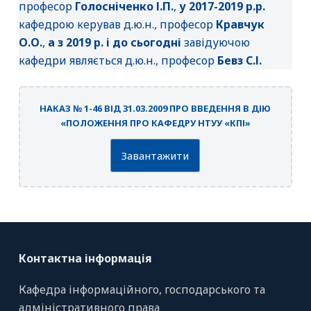
професор
Голосніченко І.П.
,
у 2017-2019 р.р.
кафедрою керував д.ю.н., професор
Кравчук
О.О.
,
а з 2019 р. і до сьогодні
завідуючою
кафедри являється д.ю.н., професор
Бевз С.І.
НАКАЗ № 1-46 ВІД 31.03.2009 ПРО ВВЕДЕННЯ В ДІЮ
«ПОЛОЖЕННЯ ПРО КАФЕДРУ НТУУ «КПІ»
Завантажити
Контактна інформація
Кафедра інформаційного, господарського та
адміністративного права