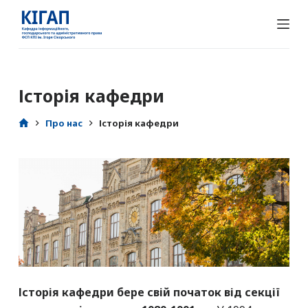
П
е
р
е
й
Історія кафедри
т
и
Про нас
Історія кафедри
д
о
в
м
і
с
т
у
Історія кафедри бере свій початок від
секції