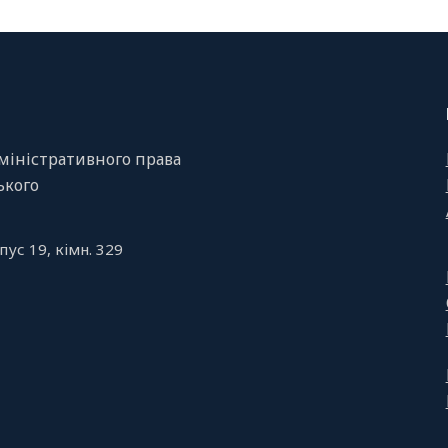
міністративного права
ського
пус 19, кiмн. 329