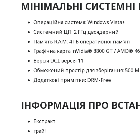
МІНІМАЛЬНІ СИСТЕМНІ
Операційна система: Windows Vista+
Системний ЦП: 2 ГГц двоядерний
Пам’ять R.A.M: 4 ГБ оперативної пам’яті
Графічна карта: nVidia® 8800 GT / AMD® 4
Версія DCI: версія 11
Обмежений простір для зберігання: 500 
Додаткові примітки: DRM-Free
ІНФОРМАЦІЯ ПРО ВСТА
Екстракт
грай!