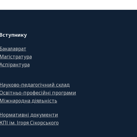
Вступнику
Бакалаврат
Магістратура
Аспірантура
Науково-педагогічний склад
Освітньо-професійні програми
Міжнародна діяльність
Нормативні документи
КПІ ім. Ігоря Сікорського