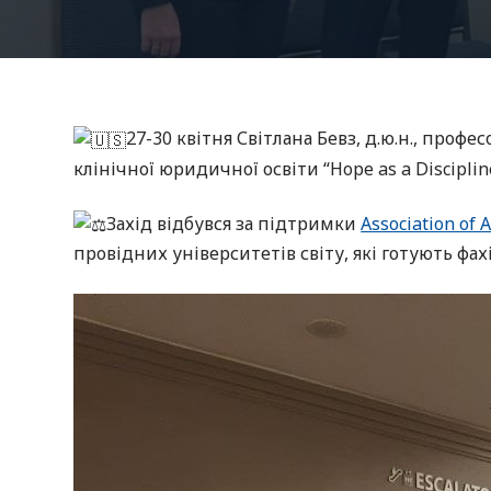
27-30 квітня Світлана Бевз, д.ю.н., профес
клінічної юридичної освіти “Hope as a Discipli
Захід відбувся за підтримки
Association of 
провідних університетів світу, які готують фахі